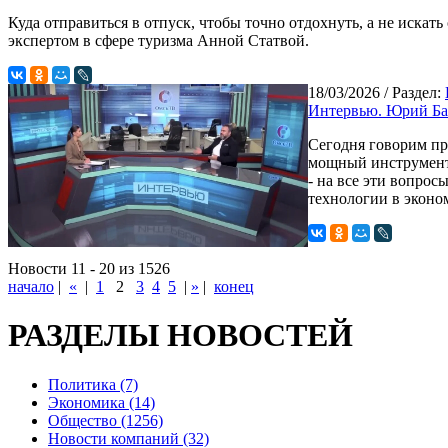
Куда отправиться в отпуск, чтобы точно отдохнуть, а не иск
экспертом в сфере туризма Анной Статвой.
18/03/2026
/ Раздел:
Интервью. Юрий Бах
Сегодня говорим пр
мощный инструмент.
- на все эти вопро
технологии в эконо
Новости 11 - 20 из 1526
начало
|
«
|
1
2
3
4
5
|
»
|
конец
РАЗДЕЛЫ НОВОСТЕЙ
Политика (7)
Экономика (14)
Общество (1256)
Новости компаний (32)