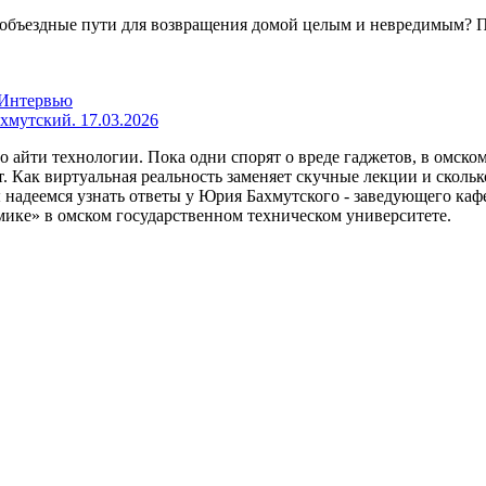
ать объездные пути для возвращения домой целым и невредимым?
Интервью
мутский. 17.03.2026
о айти технологии. Пока одни спорят о вреде гаджетов, в омс
 Как виртуальная реальность заменяет скучные лекции и скольк
сы надеемся узнать ответы у Юрия Бахмутского - заведующего 
мике» в омском государственном техническом университете.