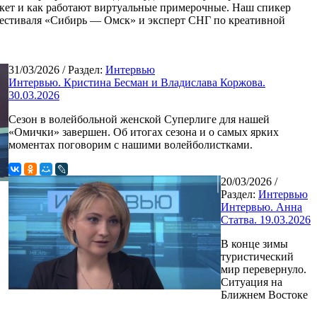
кет и как работают виртуальные примерочные. Наш спикер
естиваля «Сибирь — Омск» и эксперт СНГ по креативной
31/03/2026
/ Раздел:
Интервью
Интервью. Кристина Бесман и Владислава Коржова.
30.03.2026
Сезон в волейбольной женской Суперлиге для нашей
«Омички» завершен. Об итогах сезона и о самых ярких
моментах поговорим с нашими волейболистками.
20/03/2026
/
Раздел:
Интервью
Интервью. Анна
Статва. 19.03.2026
В конце зимы
туристический
мир перевернуло.
Ситуация на
Ближнем Востоке