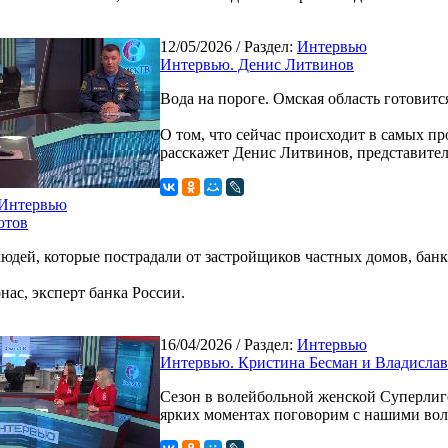
12/05/2026
/ Раздел:
Интервью
Интервью. Денис Литвинов
Вода на пороге. Омская область готовит
О том, что сейчас происходит в самых пр
расскажет Денис Литвинов, представите
Интервью
отов
 людей, которые пострадали от застройщиков частных домов, бан
нас, эксперт банка России.
16/04/2026
/ Раздел:
Интервью
Интервью. Кристина Бесман и Владисла
Сезон в волейбольной женской Суперлиге
ярких моментах поговорим с нашими вол