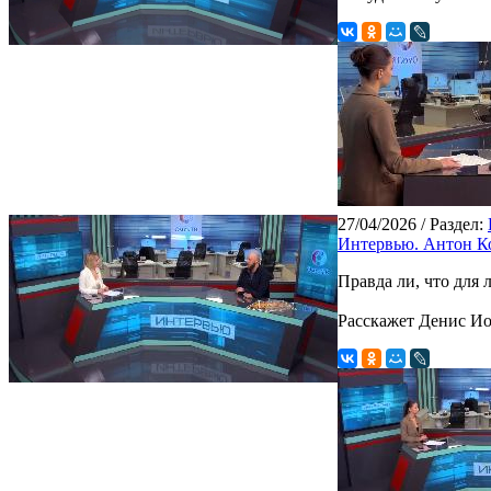
27/04/2026
/ Раздел:
Интервью. Антон К
Правда ли, что для
Расскажет Денис Ио