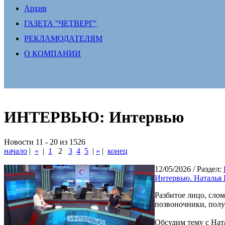
Архив
ГАЗЕТА "ЧЕТВЕРГ"
РЕКЛАМОДАТЕЛЯМ
О КОМПАНИИ
ИНТЕРВЬЮ: Интервью
Новости 11 - 20 из 1526
начало
|
«
|
1
2
3
4
5
|
»
|
конец
12/05/2026
/ Раздел:
Интервью. Наталья
Разбитое лицо, слом
позвоночники, полу
Обсудим тему с Нат