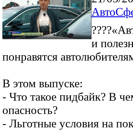
АвтоСфе
????«Ав
и полез
понравятся автолюбителя
В этом выпуске:
- Что такое пидбайк? В че
опасность?
- Льготные условия на по