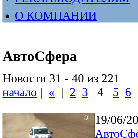
О КОМПАНИИ
АвтоСфера
Новости 31 - 40 из 221
начало
|
«
|
2
3
4
5
6
19/06/2
АвтоСфе