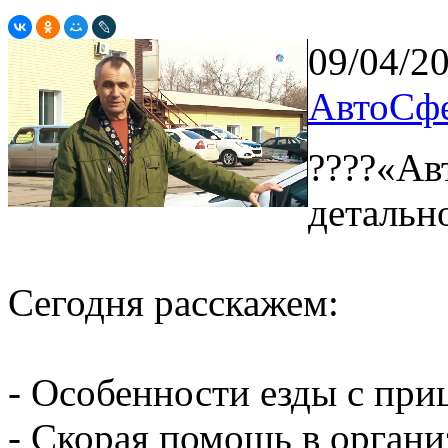
09/04/2
АвтоСфе
????«Ав
детальн
Сегодня расскажем:
- Особенности езды с при
- Скорая помощь в органи