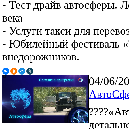
- Тест драйв автосферы. 
века
- Услуги такси для перево
- Юбилейный фестиваль 
внедорожников.
04/06/2
АвтоСфе
????«Ав
детальн