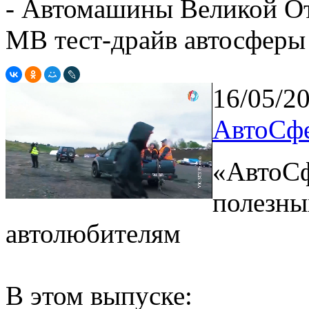
- Автомашины Великой От
MB тест-драйв автосферы
16/05/2
АвтоСфе
«АвтоСф
полезны
автолюбителям
В этом выпуске: