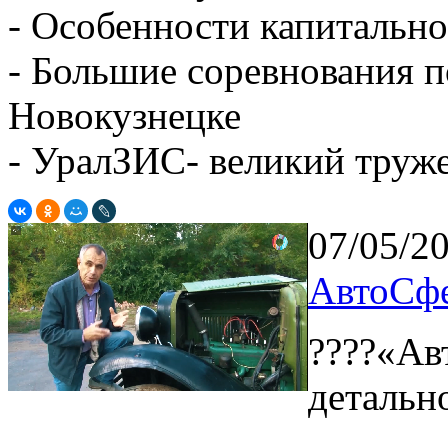
- Особенности капитально
- Большие соревнования п
Новокузнецке
- УралЗИС- великий труж
07/05/2
АвтоСфе
????«Ав
детальн