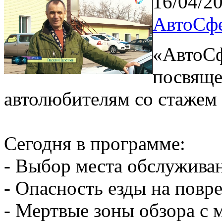
16/04/2
АвтоСфе
«АвтоСф
посвяще
автолюбителям со стажем
Сегодня в программе:
- Выбор места обслуживан
- Опасность езды на пов
- Мертвые зоны обзора с 