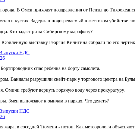
 города. В Омск приходят поздравления от Пензы до Тихоокеанск
прятал в кустах. Задержан подозреваемый в жестоком убийстве
рдца. Кто задаст ритм Сибирскому марафону?
 Юбилейную выставку Георгия Кичигина собрали по его чертеж
Выпуски НДС
26
Бортпроводник спас ребенка на борту самолета.
гром. Вандалы разрушили скейт-парк у торгового центра на Буль
я. Омичи требуют вернуть горячую воду через прокуратуру.
ы. Змеи выползают к омичам в парках. Что делать?
Выпуски НДС
26
ая жара, в соседней Тюмени - потоп. Как метеорологи объясняю