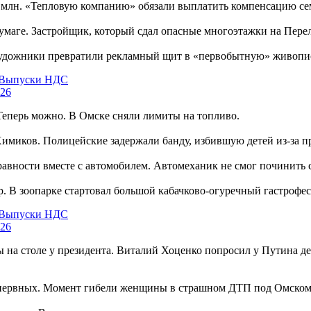
2 млн. «Тепловую компанию» обязали выплатить компенсацию сем
умаге. Застройщик, который сдал опасные многоэтажки на Перел
Художники превратили рекламный щит в «первобытную» живопи
Выпуски НДС
26
 Теперь можно. В Омске сняли лимиты на топливо.
Химиков. Полицейские задержали банду, избившую детей из-за п
равности вместе с автомобилем. Автомеханик не смог починить с
р. В зоопарке стартовал большой кабачково-огуречный гастрофес
Выпуски НДС
26
 на столе у президента. Виталий Хоценко попросил у Путина ден
онервных. Момент гибели женщины в страшном ДТП под Омском 