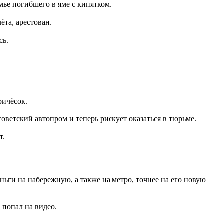
ье погибшего в яме с кипятком.
ёта, арестован.
сь.
ричёсок.
оветский автопром и теперь рискует оказаться в тюрьме.
т.
ьги на набережную, а также на метро, точнее на его новую
попал на видео.