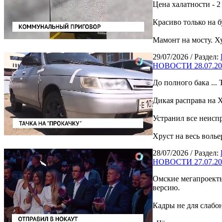
Цена халатности - 
Красиво только на б
Мамонт на мосту. 
29/07/2026
/ Раздел:
НОВОСТИ 28.07.20
До полного бака ...
Дикая расправа на 
Устранил все неисп
Хруст на весь волье
28/07/2026
/ Раздел:
НОВОСТИ 27.07.20
Омские мегапроекты
версию.
Кадры не для слаб