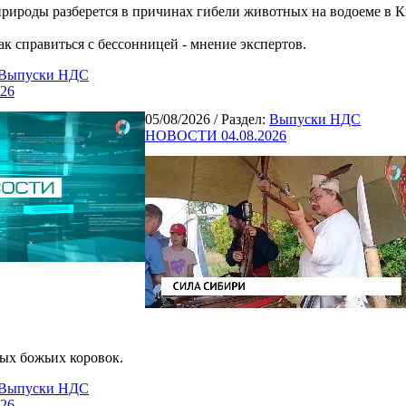
рироды разберется в причинах гибели животных на водоеме в К
к справиться с бессонницей - мнение экспертов.
Выпуски НДС
26
05/08/2026
/ Раздел:
Выпуски НДС
НОВОСТИ 04.08.2026
ных божьих коровок.
Выпуски НДС
26