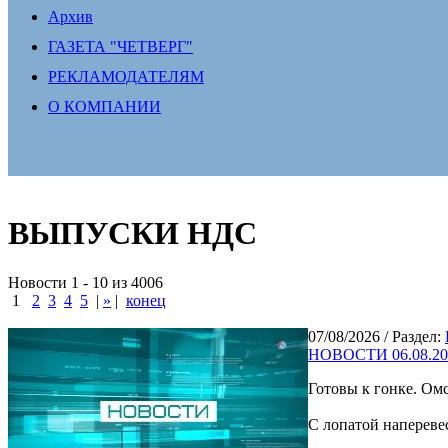
Архив
ГАЗЕТА "ЧЕТВЕРГ"
РЕКЛАМОДАТЕЛЯМ
О КОМПАНИИ
ВЫПУСКИ НДС
Новости 1 - 10 из 4006
1
2
3
4
5
|
»
|
конец
07/08/2026
/ Раздел:
НОВОСТИ 06.08.20
Готовы к гонке. Ом
С лопатой наперевес