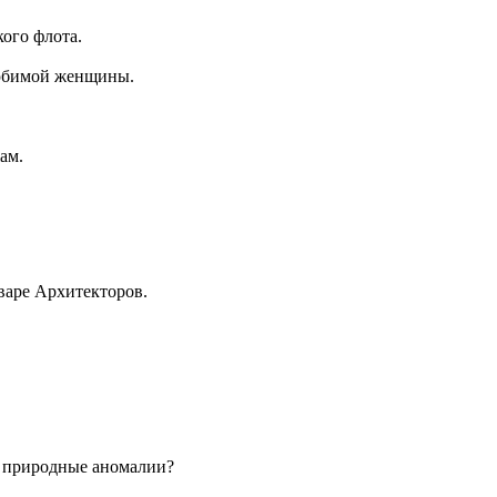
ого флота.
 любимой женщины.
ам.
варе Архитекторов.
т природные аномалии?