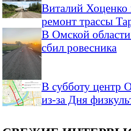
Виталий Хоценко 
ремонт трассы Та
В Омской области
сбил ровесника
В субботу центр 
из-за Дня физкул