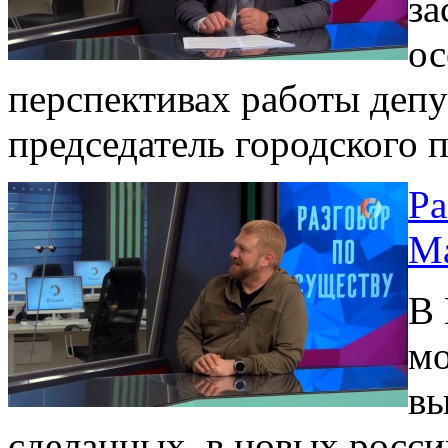
за
ос
перспективах работы депу
председатель городского 
Ра
Ма
В 
мо
вы
сделанных в новых росси