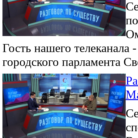
Се
по
Ом
Гость нашего телеканала -
городского парламента Св
Ра
Ма
Се
сп