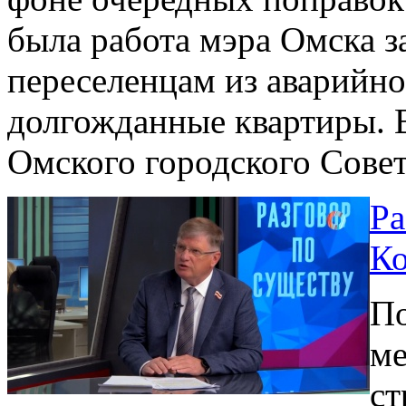
была работа мэра Омска з
переселенцам из аварийн
долгожданные квартиры. В
Омского городского Сове
Ра
Ко
По
ме
ст