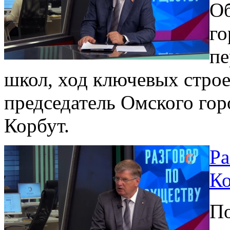
Об
го
пе
школ, ход ключевых строе
председатель Омского го
Корбут.
Ра
Ко
По