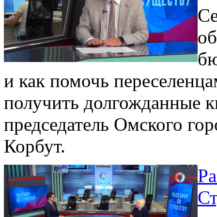
Се
об
бю
и как помочь переселенца
получить долгожданные кв
председатель Омского го
Корбут.
Ра
Ст