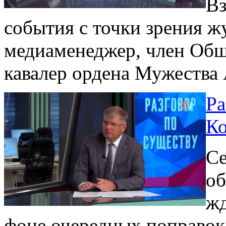
Вз
события с точки зрения ж
медиаменеджер, член Общ
кавалер ордена Мужества
Ра
Ко
Се
об
жд
фоне очередных поправок