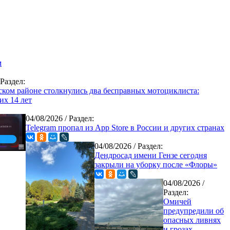
м
 Раздел:
ком районе столкнулись два бесправных мотоциклиста:
их 14 лет
04/08/2026
/ Раздел:
Telegram пропал из App Store в России и других странах
04/08/2026
/ Раздел:
Дендросад имени Гензе сегодня
закрыли на уборку после «Флоры»
04/08/2026
/
Раздел:
Омичей
предупредили об
опасных ливнях
и грозах