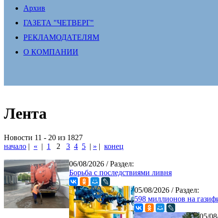
Архив
ГАЗЕТА "ЧЕТВЕРГ"
РЕКЛАМОДАТЕЛЯМ
О КОМПАНИИ
Лента
Новости 11 - 20 из 1827
начало
|
«
|
1
2
3
4
5
|
»
|
конец
06/08/2026
/ Раздел:
Борьба с последствиями ливня
05/08/2026
/ Раздел:
598 миллионов на гази
05/08