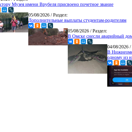
ктору Музея имени Врубеля присвоено почетное звание
05/08/2026
/ Раздел:
Дополнительные выплаты студентам-родителям
05/08/2026
/ Раздел:
В Омске снесли аварийный до
04/08/2026
/
В Нижнеомс
одному из н